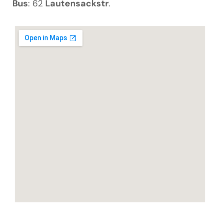
Bus
:
62
Lautensackstr
.