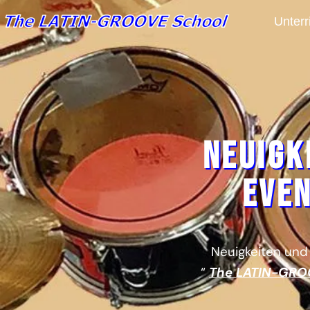
Unterr
Neuigk
Eve
Neuigkeiten und
“
The LATIN-GRO