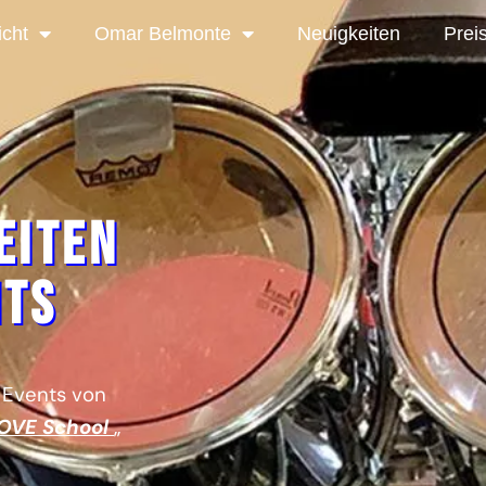
icht
Omar Belmonte
Neuigkeiten
Prei
eiten
nts
 Events von
OVE School
„